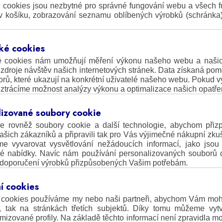
 cookies jsou nezbytné pro správné fungování webu a všech fu
v košíku, zobrazování seznamu oblíbených výrobků (schránka),
cké cookies
ké cookies nám umožňují měření výkonu našeho webu a našic
 zdroje návštěv našich internetových stránek. Data získaná po
átorů, které ukazují na konkrétní uživatelé našeho webu. Pokud 
 ztrácíme možnost analýzy výkonu a optimalizace našich opatře
lizované soubory cookie
e rovněž soubory cookie a další technologie, abychom přiz
šich zákazníků a připravili tak pro Vás výjimečné nákupní zku
e vyvarovat vysvětlování nežádoucích informací, jako jsou
é nabídky. Navíc nám používání personalizovaných souborů 
 doporučení výrobků přizpůsobených Vašim potřebám.
í cookies
cookies používáme my nebo naši partneři, abychom Vám mohl
, tak na stránkách třetích subjektů. Díky tomu můžeme vyt
izované profily. Na základě těchto informací není zpravidla mo