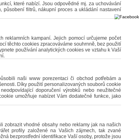
nkcí, které nabízí. Jsou odpovědné mj. za uchovávání
 působení filtrů, nákupní proces a ukládání nastavení
h reklamních kampaní. Jejich pomocí určujeme počet
mocí těchto cookies zpracováváme souhrnně, bez použití
vypnete používání analytických cookies ve vztahu k Vaší
ní.
působili naši www porezentaci či obchod potřebám a
šenosti. Díky použití personalizovaných souborů cookie
 neodpovídající doporučení výrobků nebo neužitečné
cookie umožňuje nabízet Vám dodatečné funkce, jako
i zobrazit vhodné obsahy nebo reklamy jak na našich
vářet profily založené na Vašich zájmech, tak zvané
žná bezprostřední identifikace Vaší osoby, protože jsou