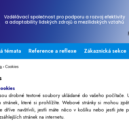
Vzdělávací společnost pro podporu a rozvoj efektivity
a adaptability lidských zdrojů a mezilidských vztahů
tá témata
Reference a reflexe
Zákaznická sekce
na
›
Cookies
s
cookies
sou drobné textové soubory ukládané do vašeho počítače. Uk
stránek, které si prohlížíte. Webové stránky si mohou zpě
ste dříve navštívili, jestli máte něco v košíku nebo jestli js
zsáhlejších stránek na internetu.