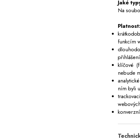
Jaké ty
Na soubo
Platnost
krátkodob
funkcím 
dlouhodo
přihlášen
klíčové 
nebude mo
analytick
ním byli u
trackovac
webových
konverzní
Technic