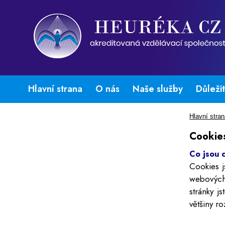
Hlavní strana
O nás
Naše služby
Důleži
Hlavní stra
Cookie
Co jsou 
Cookies j
webových 
stránky j
většiny ro