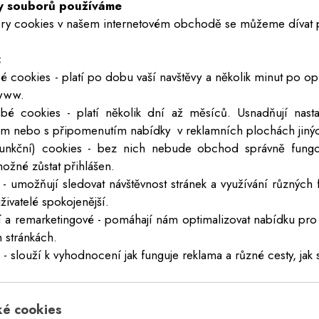
py souborů používáme
ry cookies v našem internetovém obchodě se můžeme dívat p
:
é cookies - platí po dobu vaší navštěvy a několik minut po op
www.
bé cookies - platí několik dní až měsíců. Usnadňují nas
ím nebo s připomenutím nabídky v reklamních plochách jinýc
(funkční) cookies - bez nich nebude obchod správně fung
žné zůstat přihlášen.
é - umožňují sledovat návštěvnost stránek a využívání různýc
živatelé spokojenější.
í a remarketingové - pomáhají nám optimalizovat nabídku pro z
 stránkách.
 - slouží k vyhodnocení jak funguje reklama a různé cesty, jak
ké cookies