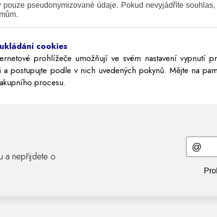
 pouze pseudonymizované údaje. Pokud nevyjádříte souhlas,
jmům.
ukládání cookies
ternetové prohlížeče umožňují ve svém nastavení vypnutí p
i a postupujte podle v nich uvedených pokynů. Mějte na pam
nakupního procesu.
ru a nepřijdete o
Pro