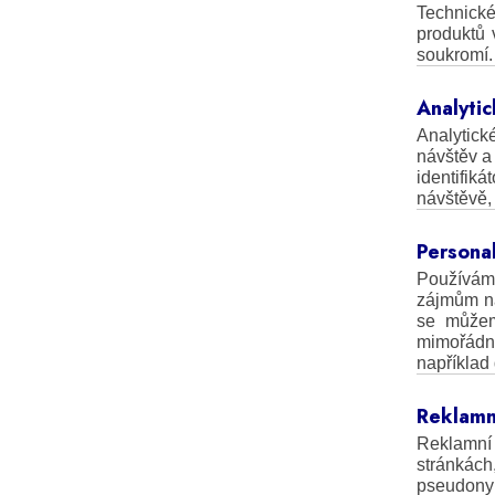
Technické
produktů 
soukromí.
Analyti
Analytic
návštěv a
identifik
návštěvě,
Persona
Používám
zájmům na
se můžem
mimořádn
například
Reklamn
Reklamní 
stránkách
pseudonym