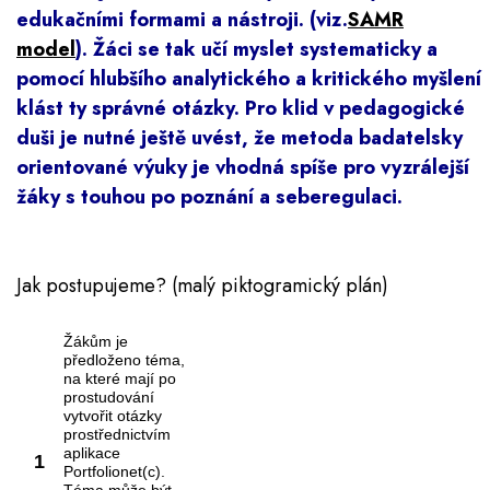
edukačními formami a nástroji. (viz.
SAMR
model
). Žáci se tak učí myslet systematicky a
pomocí hlubšího analytického a kritického myšlení
klást ty správné otázky. Pro klid v pedagogické
duši je nutné ještě uvést, že metoda badatelsky
orientované výuky je vhodná spíše pro vyzrálejší
žáky s touhou po poznání a seberegulaci.
Jak postupujeme?
(malý piktogramický plán)
Žákům je
předloženo téma,
na které mají po
prostudování
vytvořit otázky
prostřednictvím
aplikace
1
Portfolionet(c).