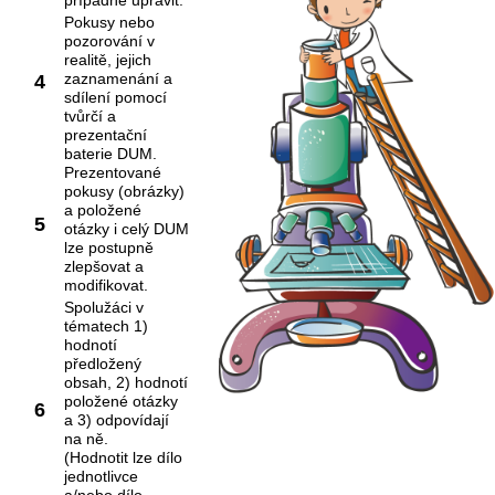
případně upravit.
Pokusy nebo
pozorování v
realitě, jejich
zaznamenání a
4
sdílení pomocí
tvůrčí a
prezentační
baterie DUM.
Prezentované
pokusy (obrázky)
a položené
5
otázky i celý DUM
lze postupně
zlepšovat a
modifikovat.
Spolužáci v
tématech 1)
hodnotí
předložený
obsah, 2) hodnotí
položené otázky
6
a 3) odpovídají
na ně.
(Hodnotit lze dílo
jednotlivce