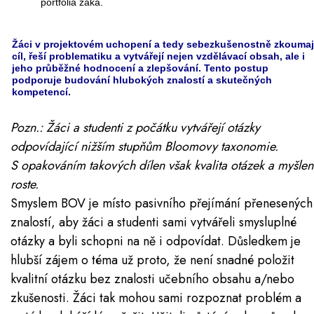
portfolia žáka.
Žáci v projektovém uchopení a tedy sebezkušenostně zkoumaj
cíl, řeší problematiku a vytvářejí nejen vzdělávací obsah, ale i
jeho průběžné hodnocení a zlepšování. Tento postup
podporuje budování hlubokých znalostí a skutečných
kompetencí.
Pozn.: Žáci a studenti z počátku vytvářejí otázky
odpovídající nižším stupňům Bloomovy taxonomie.
S opakováním takových dílen však kvalita otázek a myšlen
roste.
Smyslem BOV je místo pasivního přejímání přenesených
znalostí, aby žáci a studenti sami vytvářeli smysluplné
otázky a byli schopni na ně i odpovídat. Důsledkem je
hlubší zájem o téma už proto, že není snadné položit
kvalitní otázku bez znalosti učebního obsahu a/nebo
zkušenosti. Žáci tak mohou sami rozpoznat problém a