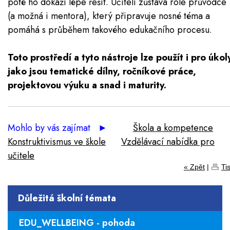
poté ho dokáží lépe řešit. Učiteli zůstává role průvodce
(a možná i mentora), který připravuje nosné téma a
pomáhá s průběhem takového edukačního procesu.
Toto prostředí a tyto nástroje lze použít i pro úkol
jako jsou tematické dílny, ročníkové práce,
projektovou výuku a snad i maturity.
Mohlo by vás zajímat
►
Škola a kompetence
Konstruktivismus ve škole
Vzdělávací nabídka pro
učitele
« Zpět
|
Ti
Důležitá školní témata
EDU_WELLBEING - pohoda