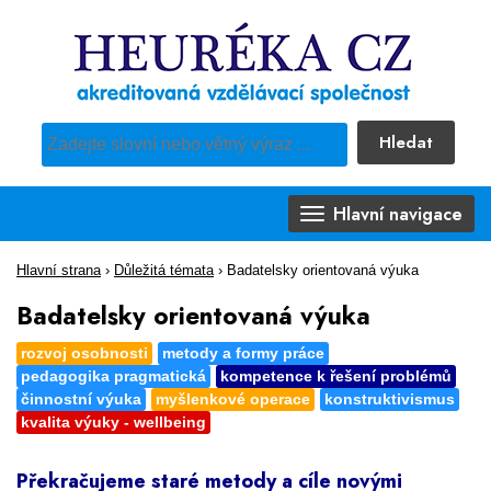
Hledat
Pro vyhledávání obsahu webu použijte předdefinovaný výběr
Hlavní navigace
Hlavní strana
›
Důležitá témata
›
Badatelsky orientovaná výuka
Badatelsky orientovaná výuka
rozvoj osobnosti
metody a formy práce
pedagogika pragmatická
kompetence k řešení problémů
činnostní výuka
myšlenkové operace
konstruktivismus
kvalita výuky - wellbeing
Překračujeme staré metody a cíle novými