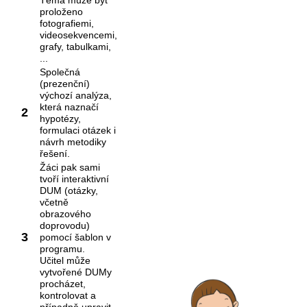
Téma může být
proloženo
fotografiemi,
videosekvencemi,
grafy, tabulkami,
...
Společná
(prezenční)
výchozí analýza,
která naznačí
2
hypotézy,
formulaci otázek i
návrh metodiky
řešení.
Žáci pak sami
tvoří interaktivní
DUM (otázky,
včetně
obrazového
doprovodu)
3
pomocí šablon v
programu.
Učitel může
vytvořené DUMy
procházet,
kontrolovat a