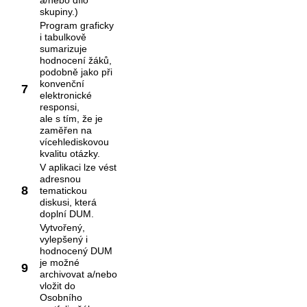
a/nebo dílo
skupiny.)
Program graficky
i tabulkově
sumarizuje
hodnocení žáků,
podobně jako při
konvenční
7
elektronické
responsi,
ale s tím, že je
zaměřen na
vícehlediskovou
kvalitu otázky.
V aplikaci lze vést
adresnou
8
tematickou
diskusi, která
doplní DUM.
Vytvořený,
vylepšený i
hodnocený DUM
je možné
9
archivovat a/nebo
vložit do
Osobního