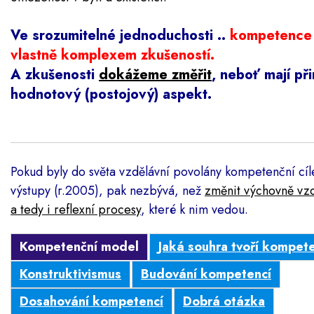
Ve srozumitelné jednoduchosti ..
kompetence 
vlastně komplexem zkušeností.
A zkušenosti
dokážeme změřit
, neboť mají př
hodnotový (postojový) aspekt.
Pokud byly do světa vzdělávní povolány kompetenční cíl
výstupy (r.2005), pak nezbývá, než
změnit výchovně vzd
a tedy i reflexní procesy
, které k nim vedou.
Kompetenční model
Jaká souhra tvoří kompet
Konstruktivismus
Budování kompetencí
Dosahování kompetencí
Dobrá otázka