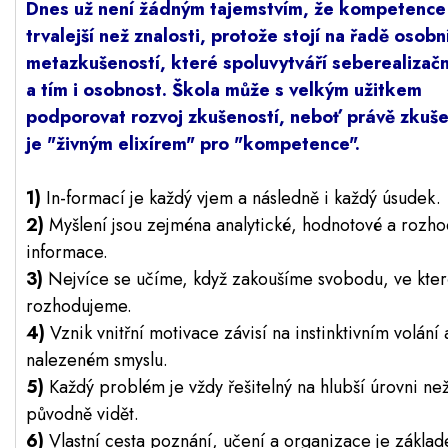
Dnes už není žádným tajemstvím, že kompetence
trvalejší než znalosti, protože stojí na řadě osobn
metazkušeností, které spoluvytváří seberealizačn
a tím i osobnost. Škola může s velkým užitkem
podporovat rozvoj zkušeností, neboť právě zkuš
je "živným elixírem" pro "kompetence".
1)
In-formací je každý vjem a následně i každý úsudek.
2)
Myšlení jsou zejména analytické, hodnotové a rozh
informace.
3)
Nejvíce se učíme, když zakoušíme svobodu, ve kter
rozhodujeme.
4)
Vznik vnitřní motivace závisí na instinktivním volání 
nalezeném smyslu.
5)
Každý problém je vždy řešitelný na hlubší úrovni než
původně vidět.
6)
Vlastní cesta poznání, učení a organizace je zákla