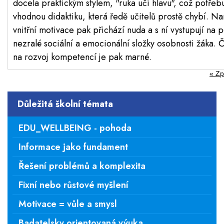
docela praktickým stylem, "ruka učí hlavu", což potřeb
vhodnou didaktiku, která ředě učitelů prostě chybí. Na
vnitřní motivace pak přichází nuda a s ní vystupují na 
nezralé sociální a emocionální složky osobnosti žáka. 
na rozvoj kompetencí je pak marné.
« Zp
Důležitá školní témata
EDU_WELLBEING - pohoda
Informace jako fundament
Řešení problémů a komplexita
Fixní nebo růstové myšlení
Motivace = vůle a smysl
Badatelsky orientovaná výuka