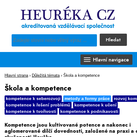
Hledat
Pro vyhledávání obsahu webu použijte předdefinovaný výběr
Hlavní navigace
Hlavní strana
›
Důležitá témata
›
Škola a kompetence
Škola a kompetence
kompetence k seberozvoji
metody a formy práce
rozvoj kom
kompetence k řešení problémů
kompetence k učení
kompetence k tvořivosti
kompetence k podnikavosti
Kompetence jsou kultivované potence a nakonec i
aglomerované dílčí dovednosti, založené na praxi a 