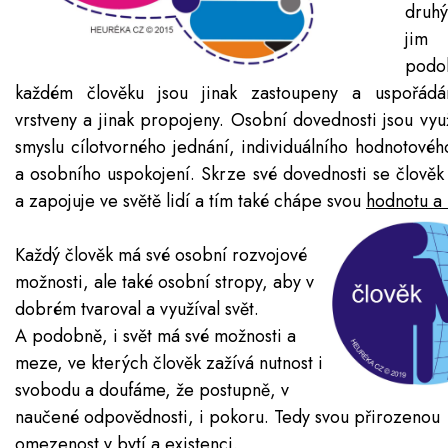
druhý
jim
pod
každém člověku jsou jinak zastoupeny a uspořádán
vrstveny a jinak propojeny. Osobní dovednosti jsou vyu
smyslu cílotvorného jednání, individuálního hodnotové
a osobního uspokojení. Skrze své dovednosti se člověk 
a zapojuje ve světě lidí a tím také chápe svou
hodnotu a 
Každý člověk má své osobní rozvojové
možnosti, ale také osobní stropy, aby v
dobrém tvaroval a využíval svět.
A podobně, i svět má své možnosti a
meze, ve kterých člověk zažívá nutnost i
svobodu a doufáme, že postupně, v
naučené odpovědnosti, i pokoru. Tedy svou přirozenou
omezenost v bytí a existenci.