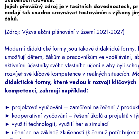
zkušenosti člověka.
Jejich převážný zdroj je v tacitních dovednostech, p
nedají tak snadno srovnávat testováním s výkony jin
žáků.
(Zdroj: Výzva akční plánování v území 2021-2027)
Moderní didaktické formy jsou takové didaktické formy, 
umožňují dětem, žákům a pracovníkům ve vzdělávání, ab
aktivními účastníky svého vlastního učení a aby byli scho
rozvíjet své klíčové kompetence v reálných situacích.
Mo
didaktické formy, které vedou k rozvoji klíčových
kompetencí, zahrnují například:
►
projektové vyučování – zaměření na řešení / produk
►
kooperativní vyučování – řešení úkolů a projektů v t
►
využití technologií, využití her a simulací
►
učení se na základě zkušeností (k čemuž potřebujeme