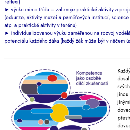
reflexi)
►
výuku mimo třídu – zahrnuje praktické aktivity a proj
(exkurze, aktivity muzeí a paměťových institucí, science
atp. a praktické aktivity v terénu)
►
individualizovanou výuku zaměřenou na rozvoj vzděl
potenciálu každého žáka (každý žák může být v něčem ú
Každ
dosah
svý
jinou
jiným
dove
pře
doved