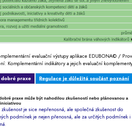
mplementární evaluační výstupy aplikace EDUBONA© / Pro
í: Komplementární indikátory a jejich evaluační komplement
 dobré praxe
Regulace je důležitá součást poznání
dobré praxe může být nahodilou zkušeností nebo plánovanou a
iniciativou
zkušenost je sice nepřenosná, ale společná zkušenost do
ch podmínek je nejen přenosná, ale za určitých podmínek i
lná.