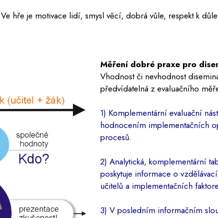
. Ve hře je motivace lidí, smysl věcí, dobrá vůle, respekt k dů
Měření dobré praxe pro dise
Vhodnost či nevhodnost disemina
předvídatelná z evaluačního měře
1) Komplementární evaluační nástr
hodnocením implementačních opa
procesů.
2) Analytická, komplementární ta
poskytuje informace o vzdělávac
učitelů a implementačních faktor
3) V posledním informačním sloup