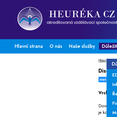
Hlavní strana
O nás
Naše služby
Důleži
Hlavní stra
Dů
Disemin
E
metody a 
In
Vrcholo
Ře
Fi
Dovednost
je komple
Mo