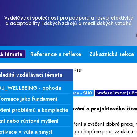
Vzdělávací společnost pro podporu a rozvoj efektivity
a adaptability lidských zdrojů a mezilidských vztahů
tá témata
Reference a reflexe
Zákaznická sekce
na
›
Důležitá témata
›
Diseminace a transfer DP
ležitá vzdělávací témata
ace a transfer DP
DU_WELLBEING - pohoda
formy práce
sebeučící se organizace - SUO
profesní rozvoj uči
formace jako fundament
vou dovedností akčního plánování a projektového říz
šení problémů a komplexita
xní nebo růstové myšlení
 je založena na zmapování, změření a zvážení dobré praxe, 
mentární evaluační optika. Pokud pochopíme proč vznikla a proč
tivace = vůle a smysl