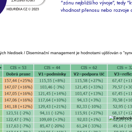
"zónu nejbližšího vývoje", tedy "k
vhodnost přenosu nebo rozvoje 
ovaných hledisek / Diseminační management je hodnotami ujišťován o "s