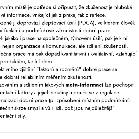
vním místě je potřeba si připustit, že zkušenost je hluboká
á informace, vnikající jak z praxe, tak z reflexe.
zeně ji doprovází zlepšovací úsilí (PDCA), ve kterém člověk
 funkční a podmínkové zákonistosti dobré praxe.
-li jakákoli praxe na společném, týmovém úsilí, pak je k ní
 nejen organizace a komunuikace, ale sdílení zkušeností.
čná práce má pak dopad kvantitativní i kvalitativní, vztahující
k produktům, tak k lidem.
tivního zjištění "faktorů a rozměrů" dobré praxe se
 dobrat reliabilním měřením zkušenosti.
zováním a sdílením takových
meta-informací
lze pochopit
ntační faktory a jejich součiny a poučit se z regulace.
malizaci dobré praxe (přizpůsobení místním podmínkám)
tečnit skrze smysl a vůli lidí, což jsou nejdůležitější
ntační síly.