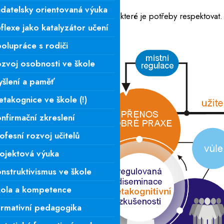
do nových podmínek.
datelsky orientovaná výuka
má však své potřeby a zákonitosti, které je potřeby respektovat
flexe jako katalyzátor učení
.
olupráce s rodiči
zvoj osobnosti ve škole
šlení a paměť
takognice ve škole (!)
nfirmační zkreslení
ofesní rozvoj učitelů
ojektová výuka
nstruktivismus ve škole
ola a kompetence
rmativní pedagogika