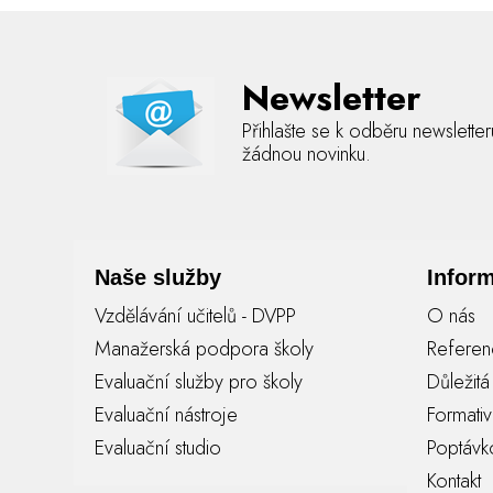
Newsletter
Přihlašte se k odběru newslette
žádnou novinku.
Naše služby
Infor
Vzdělávání učitelů - DVPP
O nás
Manažerská podpora školy
Refere
Evaluační služby pro školy
Důležit
Evaluační nástroje
Formati
Evaluační studio
Poptávk
Kontakt