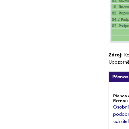
Zdroj:
Ko
Upozorněn
Přenos
Přenos 
řízenou 
Osobní 
podobný
udržite