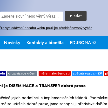
Hledat
Pro vyhledávání obsahu webu použijte předdefinovaný výběr
Novinky
Kontakty a identita
EDUBONA ©
telů
organizace učení
měření zkušeností
zpětná vazba - ZV
p
ení je DISEMINACE a TRANSFER dobré praxe.
včetně jejich podmínek a implementačních faktorů. Podmínko
 se udržela dobrá praxe, jsme schopni ji představit dalším li