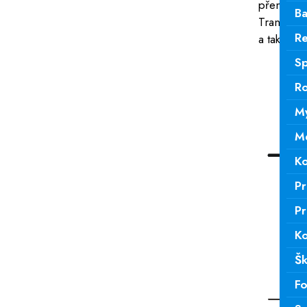
přenést 
Ba
Transfer 
Re
a také čas
Sp
Ro
My
Me
Ko
Pr
Pr
Ko
Šk
Fo