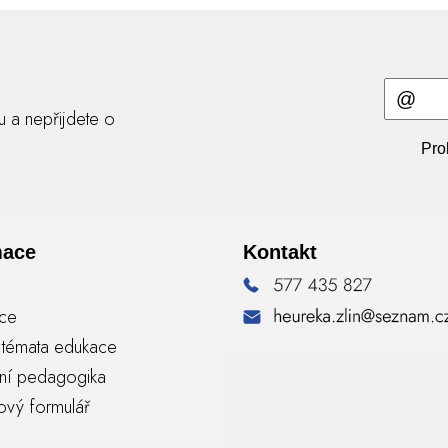
ru a nepřijdete o
Pro
mace
Kontakt
nce
á témata edukace
vní pedagogika
ový formulář