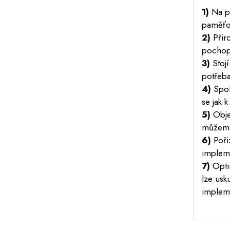
1)
Na pr
paměťov
2)
Přiro
pochopí
3)
Stojí
potřeba
4)
Spole
se jak 
5)
Objek
můžeme
6)
Poři
impleme
7)
Opti
lze usku
impleme