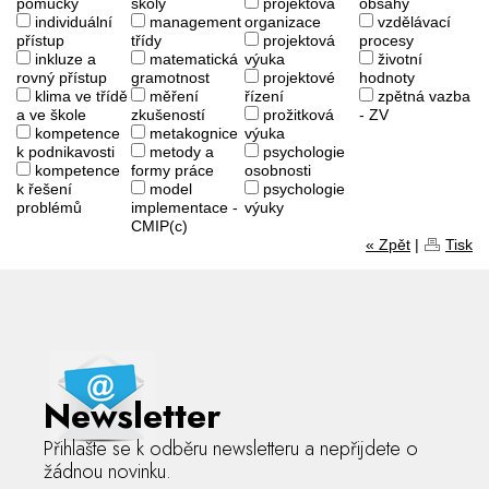
pomůcky
školy
projektová
obsahy
individuální
management
organizace
vzdělávací
přístup
třídy
projektová
procesy
inkluze a
matematická
výuka
životní
rovný přístup
gramotnost
projektové
hodnoty
klima ve třídě
měření
řízení
zpětná vazba
a ve škole
zkušeností
prožitková
- ZV
kompetence
metakognice
výuka
k podnikavosti
metody a
psychologie
kompetence
formy práce
osobnosti
k řešení
model
psychologie
problémů
implementace -
výuky
CMIP(c)
« Zpět
|
Tisk
Newsletter
Přihlašte se k odběru newsletteru a nepřijdete o
žádnou novinku.