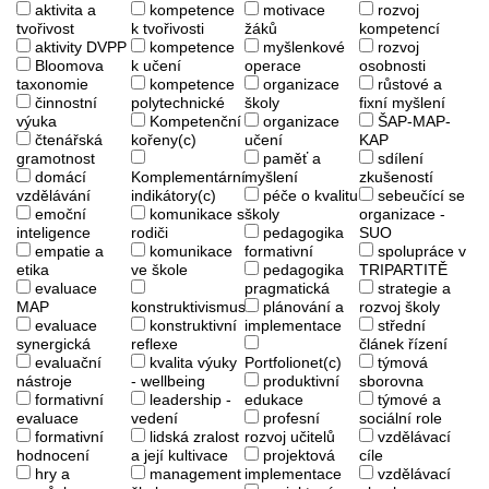
aktivita a
kompetence
motivace
rozvoj
tvořivost
k tvořivosti
žáků
kompetencí
aktivity DVPP
kompetence
myšlenkové
rozvoj
Bloomova
k učení
operace
osobnosti
taxonomie
kompetence
organizace
růstové a
činnostní
polytechnické
školy
fixní myšlení
výuka
Kompetenční
organizace
ŠAP-MAP-
čtenářská
kořeny(c)
učení
KAP
gramotnost
paměť a
sdílení
domácí
Komplementární
myšlení
zkušeností
vzdělávání
indikátory(c)
péče o kvalitu
sebeučící se
emoční
komunikace s
školy
organizace -
inteligence
rodiči
pedagogika
SUO
empatie a
komunikace
formativní
spolupráce v
etika
ve škole
pedagogika
TRIPARTITĚ
evaluace
pragmatická
strategie a
MAP
konstruktivismus
plánování a
rozvoj školy
evaluace
konstruktivní
implementace
střední
synergická
reflexe
článek řízení
evaluační
kvalita výuky
Portfolionet(c)
týmová
nástroje
- wellbeing
produktivní
sborovna
formativní
leadership -
edukace
týmové a
evaluace
vedení
profesní
sociální role
formativní
lidská zralost
rozvoj učitelů
vzdělávací
hodnocení
a její kultivace
projektová
cíle
hry a
management
implementace
vzdělávací