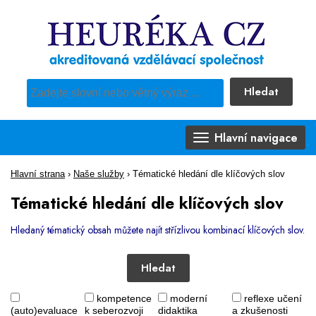
Hledat
Pro vyhledávání obsahu webu použijte předdefinovaný výběr
Hlavní navigace
Hlavní strana
›
Naše služby
›
Tématické hledání dle klíčových slov
Tématické hledání dle klíčových slov
Hledaný tématický obsah můžete najít střízlivou kombinací klíčových slov.
Hledat
kompetence
moderní
reflexe učení
(auto)evaluace
k seberozvoji
didaktika
a zkušenosti