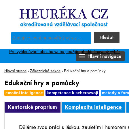
Hledat
Pro vyhledávání obsahu webu použijte předdefinovaný výběr
Hlavní navigace
Hlavní strana
›
Zákaznická sekce
›
Edukační hry a pomůcky
Edukační hry a pomůcky
emoční inteligence
kompetence k seberozvoji
metody a for
Kantorské proprium
Komplexita inteligence
Děláme svou práci s láskou, zaujetím i humorem a ob