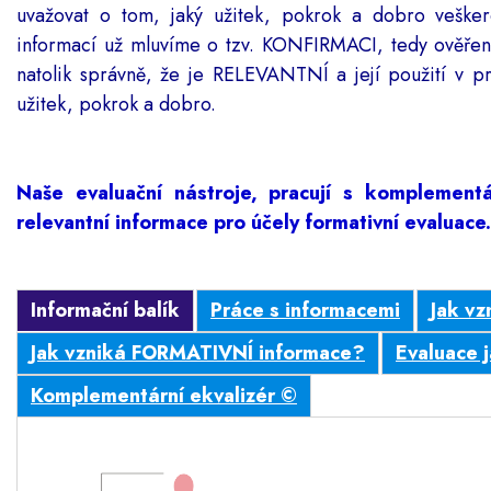
uvažovat o tom, jaký užitek, pokrok a dobro veške
informací už mluvíme o tzv. KONFIRMACI, tedy ověření
natolik správně, že je RELEVANTNÍ a její použití v pr
užitek, pokrok a dobro.
Naše evaluační nástroje, pracují s komplementá
relevantní informace pro účely formativní evaluace.
Informační balík
Práce s informacemi
Jak vz
Jak vzniká FORMATIVNÍ informace?
Evaluace
Komplementární ekvalizér ©