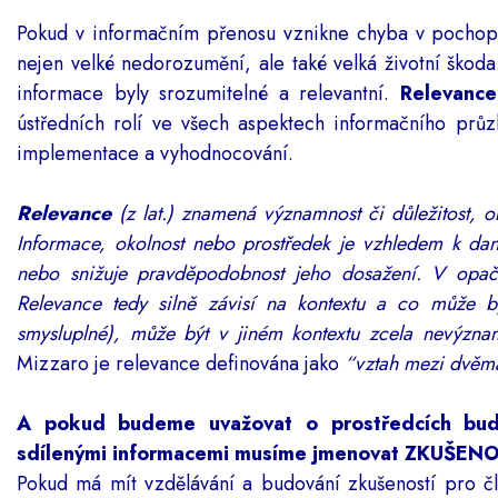
Pokud v informačním přenosu vznikne chyba v pochop
nejen velké nedorozumění, ale také velká životní škoda
informace byly srozumitelné a relevantní.
Relevance
ústředních rolí ve všech aspektech informačního průz
implementace a vyhodnocování.
Relevance
(z lat.) znamená významnost či důležitost, 
Informace, okolnost nebo prostředek je vzhledem k da
nebo snižuje pravděpodobnost jeho dosažení. V opač
Relevance tedy silně závisí na kontextu a co může b
smysluplné), může být v jiném kontextu zcela nevýzna
Mizzaro
je relevance definována jako
“vztah mezi dvěma
A pokud budeme uvažovat o prostředcích bud
sdílenými informacemi musíme jmenovat ZKUŠENOST 
Pokud má mít vzdělávání a budování zkušeností pro č