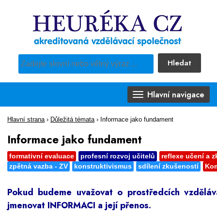
Hledat
Pro vyhledávání obsahu webu použijte předdefinovaný výběr
Hlavní navigace
Hlavní strana
›
Důležitá témata
›
Informace jako fundament
Informace jako fundament
formativní evaluace
profesní rozvoj učitelů
reflexe učení a 
zpětná vazba - ZV
konstruktivismus
sdílení zkušeností
Kom
Pokud budeme uvažovat o prostředcích vzdělává
jmenovat INFORMACI a její přenos.