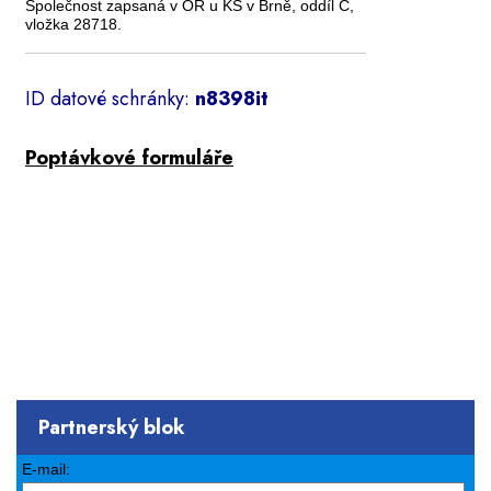
Společnost zapsaná v OR u KS v Brně, oddíl C,
vložka 28718.
ID datové schránky:
n8398it
Poptávkové formuláře
Partnerský blok
E-mail: