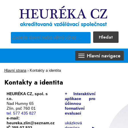
Hledat
Pro vyhledávání obsahu webu použijte předdefinovaný výběr
Hlavní navigace
Hlavní strana
›
Kontakty a identita
Kontakty a identita
HEURÉKA CZ, spol. s
+ Interaktivní
r.o.
aplikace pro
Nad Humny 65
účinnou
Zlín, psč 760 01
formativní
tel. 577 435 827
evaluaci
e-mail:
heureka.zlin@seznam.cz
ukázková
IČ 255 07 532
doména
►