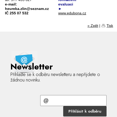
e-mail:
evaluaci
heureka.zlin@seznam.cz
►
IČ 255 07 532
www.edubona.cz
« Zpět
|
Tisk
Newsletter
Přihlašte se k odběru newsletteru a nepřijdete o
žádnou novinku.
Přihlásit k odběru