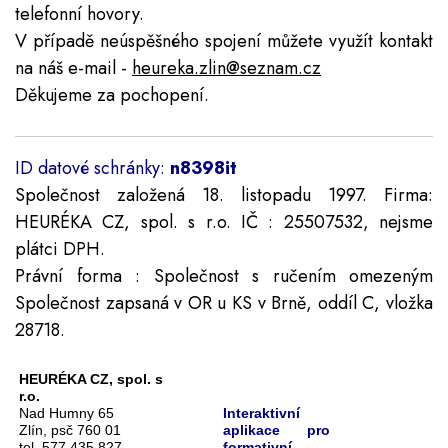
telefonní hovory.
V případě neúspěšného spojení můžete využít kontakt
na náš e-mail -
heureka.zlin@seznam.cz
Děkujeme za pochopení.
ID datové schránky:
n8398it
Společnost založená 18. listopadu 1997. Firma:
HEURÉKA CZ, spol. s r.o. IČ : 25507532, nejsme
plátci DPH.
Právní forma : Společnost s ručením omezeným
Společnost zapsaná v OR u KS v Brně, oddíl C, vložka
28718.
HEURÉKA CZ, spol. s
r.o.
Nad Humny 65
Interaktivní
Zlín, psč 760 01
aplikace pro
tel. 577 435 827
formativní