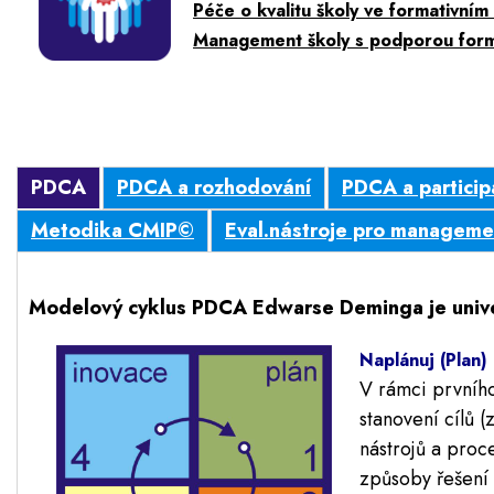
Péče o kvalitu školy ve formativním
Management školy s podporou forma
PDCA
PDCA a rozhodování
PDCA a particip
Metodika CMIP©
Eval.nástroje pro manageme
Modelový cyklus PDCA Edwarse Deminga je univerzá
Naplánuj (Plan)
V rámci prvního
stanovení cílů 
nástrojů a proc
způsoby řešení 