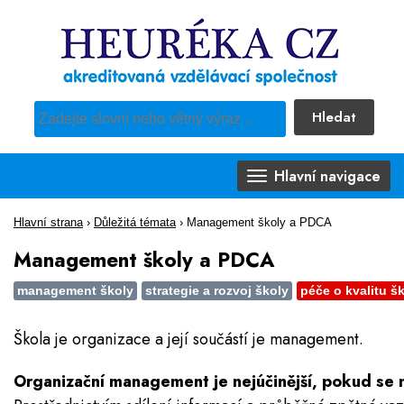
Hledat
Pro vyhledávání obsahu webu použijte předdefinovaný výběr
Hlavní navigace
Hlavní strana
›
Důležitá témata
›
Management školy a PDCA
Management školy a PDCA
management školy
strategie a rozvoj školy
péče o kvalitu š
Škola je organizace a její součástí je management.
Organizační management je nejúčinější, pokud se na