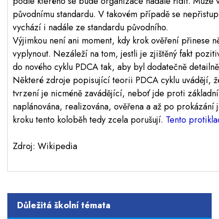
podle kterého se bude organizace nadále řídit. Může vš
původnímu standardu. V takovém případě se nepřistup
vychází i nadále ze standardu původního.
Výjimkou není ani moment, kdy krok ověření přinese n
vyplynout. Nezáleží na tom, jestli je zjištěný fakt pozi
do nového cyklu PDCA tak, aby byl dodatečně detailně
Některé zdroje popisující teorii PDCA cyklu uvádějí, ž
tvrzení je nicméně zavádějící, neboť jde proti základn
naplánována, realizována, ověřena a až po prokázání 
kroku tento koloběh tedy zcela porušují.
Tento protikl
Zdroj: Wikipedia
Důležitá školní témata