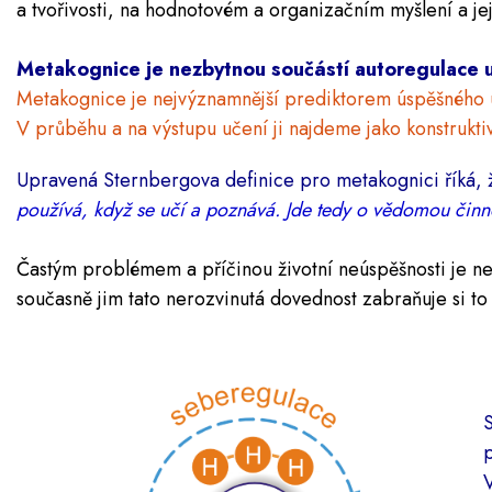
a tvořivosti, na hodnotovém a organizačním myšlení a je
Metakognice je nezbytnou součástí autoregulace 
Metakognice je nejvýznamnější prediktorem úspěšného u
V průběhu a na výstupu učení ji najdeme jako konstruktiv
Upravená Sternbergova definice pro metakognici říká,
používá, když se učí a poznává. Jde tedy o vědomou činno
Častým problémem a příčinou životní neúspěšnosti je ne
současně jim tato nerozvinutá dovednost zabraňuje si t
S
p
V