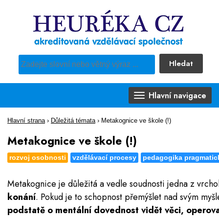
Hledat
Pro vyhledávání obsahu webu použijte předdefinovaný výběr
Hlavní navigace
Hlavní strana
›
Důležitá témata
›
Metakognice ve škole (!)
Metakognice ve škole (!)
rozvoj osobnosti
vzdělávací procesy
pedagogika pragmatic
Metakognice je důležitá a vedle soudnosti jedna z vrcho
konání
. Pokud je to schopnost přemýšlet nad svým myšl
podstatě o mentální dovednost vidět věci, operovan