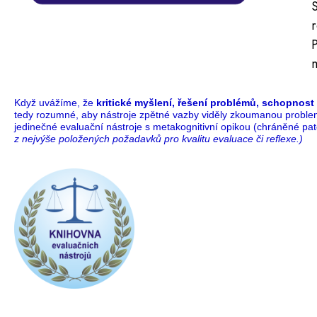
P
m
Když uvážíme, že
kritické myšlení, řešení problémů, schopnost
tedy rozumné, aby nástroje zpětné vazby viděly zkoumanou proble
jedinečné evaluační nástroje s metakognitivní opikou (chráněné pa
z nejvýše položených požadavků pro kvalitu evaluace či reflexe.)