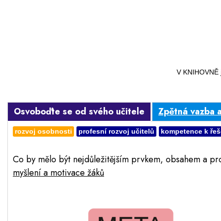
V KNIHOVNĚ je
Osvoboďte se od svého učitele
Zpětná vazba 
rozvoj osobnosti
profesní rozvoj učitelů
kompetence k řeš
Co by mělo být nejdůležitějším prvkem, obsahem a p
myšlení a motivace žáků