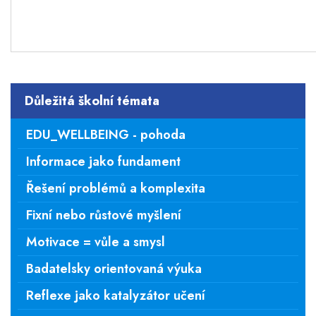
Důležitá školní témata
EDU_WELLBEING - pohoda
Informace jako fundament
Řešení problémů a komplexita
Fixní nebo růstové myšlení
Motivace = vůle a smysl
Badatelsky orientovaná výuka
Reflexe jako katalyzátor učení