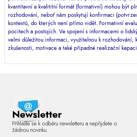
kvantitavní a kvalititní formát (formativní) mohou být 
rozhodování, neboť nám poskytují konfirmaci (potvrzen
kontextů, do kterých není přímo vidět. Formativní eval
pocitech a postojích. Ve spojení s informacemi o lids
velmi důležitou informaci, využitelnou k rozhodování, k
zkušenosti, motivace a také případné realizační kapaci
Newsletter
Přihlašte se k odběru newsletteru a nepřijdete o
žádnou novinku.