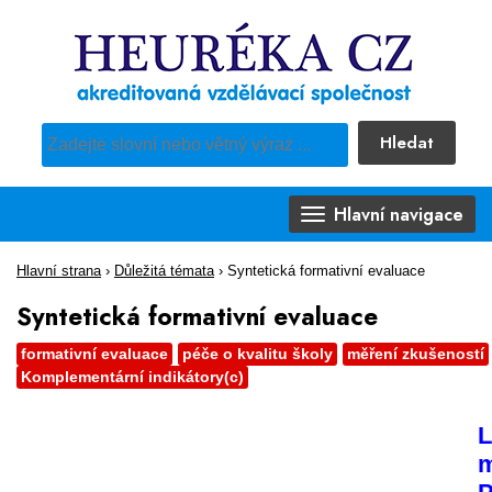
Hledat
Pro vyhledávání obsahu webu použijte předdefinovaný výběr
Hlavní navigace
Hlavní strana
›
Důležitá témata
›
Syntetická formativní evaluace
Syntetická formativní evaluace
formativní evaluace
péče o kvalitu školy
měření zkušeností
Komplementární indikátory(c)
L
m