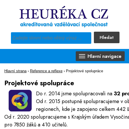
Hledat
Pro vyhledávání obsahu webu použijte předdefinovaný výběr
Hlavní navigace
Hlavní strana
›
Reference a reflexe
›
Projektové spolupráce
Projektové spolupráce
Do r. 2014 jsme spolupracovali na
32 pr
Od r. 2015 postupně spolupracujeme v 
regionech, kde je zapojeno celkem 442 š
Od r. 2020 spolupracujeme s Krajským úřadem Vysočina 
pro 7850 žáků a 410 učitelů.