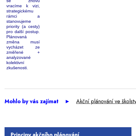
se znovu
vracíme k vizi,
strategickému
rámci a
stanovujeme
priority (a cesty)
pro další postup.
Plánovaná
změna musí
vycházet ze
změřené +
analyzované
kolektivní
zkušenosti.
Mohlo by vás zajímat ►
Akční plánování ve školstv
Principy akčního plánování