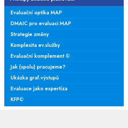
Evaluační optika MAP
DMAIC pro evaluaci MAP
Strategie změny
Komplexita ev.služby
Evaluační komplement ©
Jak (spolu) pracujeme?
Ukázka graf.výstupů
Evaluace jako expertíza
KFP©