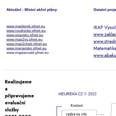
Aktuální - Místní akční plány
Ostatní proj
www.maplipnik.pfnet.eu
IKAP Vysoč
www.roudnicko.pfnet.eu
www.zaklad
www.opavsko.pfnet.eu
www.map2vs.pfnet.eu
www.stredn
www.map2cheb.pfnet.eu
Matematik
www.mariansko.pfnet.eu
www.maptanvald.pfnet.eu
www.abaku
Realizujeme
a
připravujeme
evaluační
služby