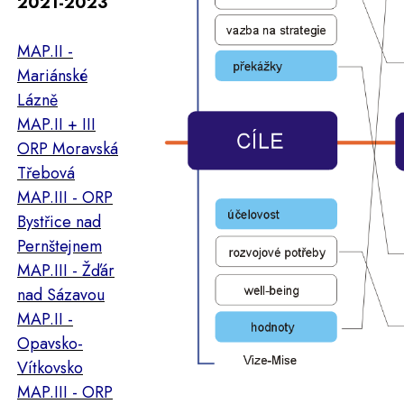
2021-2023
MAP.II -
Mariánské
Lázně
MAP.II + III
ORP Moravská
Třebová
MAP.III - ORP
Bystřice nad
Pernštejnem
MAP.III - Žďár
nad Sázavou
MAP.II -
Opavsko-
Vítkovsko
MAP.III - ORP