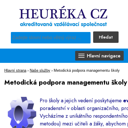
Hledat
Pro vyhledávání obsahu webu použijte předdefinovaný výběr
Hlavní navigace
Hlavní strana
›
Naše služby
›
Metodická podpora managementu školy
Metodická podpora managementu školy
Pro školy a jejich vedení poskytujeme
e
poradenství v oblasti organizačního, pr
Vycházíme z unikátního respondentníh
metodou) mezi učiteli a žáky, abychom 