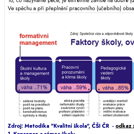
To, co nazýváme péče, je extrémně závislé na dobré (
Ve spěchu a při přeplnění pracovního (učebního) obsah
Zdroj: Metodika "Kvalitní škola", ČŠI ČR -
odkaz 