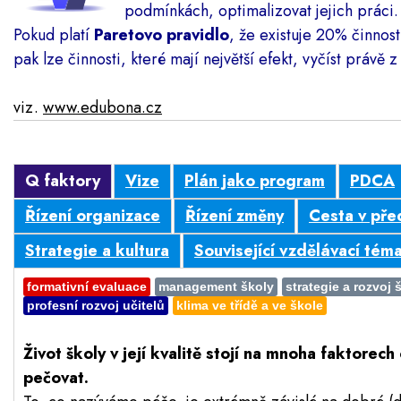
podmínkách, optimalizovat jejich práci.
Pokud platí
Paretovo pravidlo
, že existuje 20% činnost
pak lze činnosti, které mají největší efekt, vyčíst právě 
viz.
www.edubona.cz
Q faktory
Vize
Plán jako program
PDCA
Řízení organizace
Řízení změny
Cesta v pře
Strategie a kultura
Související vzdělávací tém
formativní evaluace
management školy
strategie a rozvoj 
profesní rozvoj učitelů
klima ve třídě a ve škole
Život školy v její kvalitě stojí na mnoha faktore
pečovat.