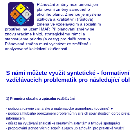
Plánování změny neznamená jen
plánování změny samotného
akčního plánu. Změnou je myšlena
užitková a kvalitativní (růstová)
změna ve vzdělávacím a sociálním
prostředí na území MAP. Při plánování změny se
znovu vracíme k vizi, strategickému rámci a
stanovujeme priority (a cesty) pro další postup.
Plánovaná změna musí vycházet ze změřené +
analyzované kolektivní zkušenosti.
S námi můžete využít syntetické - formativní 
vzdělávacích problematik pro následující obl
1) Proměna obsahu a způsobu vzdělávání
- podpora rozvoje čtenářské a matematické gramotnosti (povinné) ►
- podpora hlubšího porozumění problémům v širších souvislostech oproti přet
informacemi
- důraz na využívání znalostí ke kreativním aktivitám a týmové spolupráci
- propojování jednotlivých disciplín a jejich uplatňování pro praktické využití