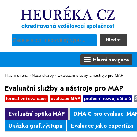
Hledat
Pro vyhledávání obsahu webu použijte předdefinovaný výběr
Hlavní navigace
Hlavní strana
›
Naše služby
›
Evaluační služby a nástroje pro MAP
Evaluační služby a nástroje pro MAP
formativní evaluace
evaluace MAP
profesní rozvoj učitelů
Evaluační optika MAP
DMAIC pro evaluaci MA
Ukázka graf.výstupů
Evaluace jako expertíza