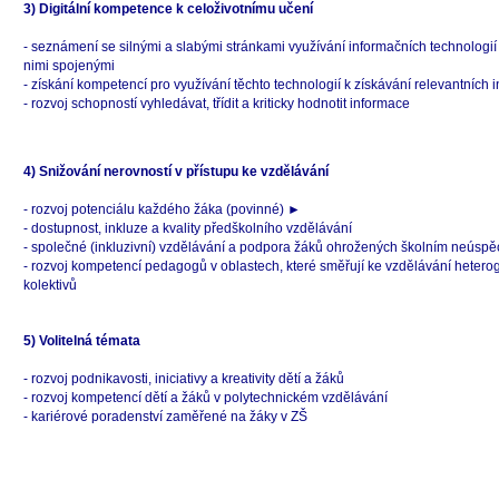
3) Digitální kompetence k celoživotnímu učení
- seznámení se silnými a slabými stránkami využívání informačních technologií a
nimi spojenými
- získání kompetencí pro využívání těchto technologií k získávání relevantních 
- rozvoj schopností vyhledávat, třídit a kriticky hodnotit informace
4) Snižování nerovností v přístupu ke vzdělávání
- rozvoj potenciálu každého žáka (povinné) ►
- dostupnost, inkluze a kvality předškolního vzdělávání
- společné (
inkluzivní
) vzdělávání a podpora žáků ohrožených školním neúsp
- rozvoj kompetencí pedagogů v oblastech, které směřují ke vzdělávání hetero
kolektivů
5) Volitelná témata
- rozvoj podnikavosti, iniciativy a kreativity dětí a žáků
- rozvoj kompetencí dětí a žáků v polytechnickém vzdělávání
- kariérové poradenství zaměřené na žáky v ZŠ