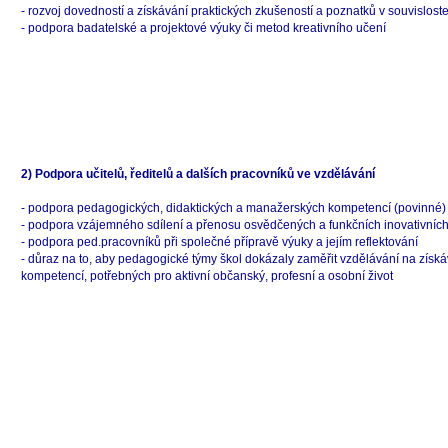
- rozvoj dovedností a získávání praktických zkušeností a poznatků v souvislost
- podpora badatelské a projektové výuky či metod kreativního učení
2) Podpora učitelů, ředitelů a dalších pracovníků ve vzdělávání
- podpora pedagogických, didaktických a manažerských kompetencí (povinné
- podpora vzájemného sdílení a přenosu osvědčených a funkčních inovativníc
- podpora
ped
.pracovníků při společné přípravě výuky a jejím reflektování
- důraz na to, aby pedagogické týmy škol dokázaly zaměřit vzdělávání na získá
kompetencí, potřebných pro aktivní občanský, profesní a osobní život