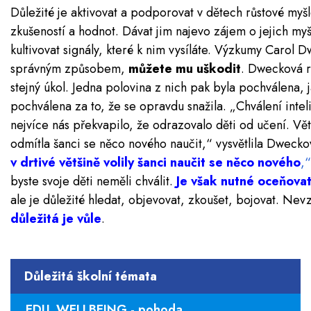
Důležité je aktivovat a podporovat v dětech růstové myšl
zkušeností a hodnot. Dávat jim najevo zájem o jejich myšl
kultivovat signály, které k nim vysíláte. Výzkumy Carol 
správným způsobem,
můžete mu uškodit
. Dwecková re
stejný úkol. Jedna polovina z nich pak byla pochválena, j
pochválena za to, že se opravdu snažila. „Chválení intel
nejvíce nás překvapilo, že odrazovalo děti od učení. Vět
odmítla šanci se něco nového naučit,“ vysvětlila Dwecko
v drtivé většině volily šanci naučit se něco nového
,“
byste svoje děti neměli chválit.
Je však nutné oceňovat 
ale je důležité hledat, objevovat, zkoušet, bojovat. Nevz
důležitá je vůle
.
Důležitá školní témata
EDU_WELLBEING - pohoda