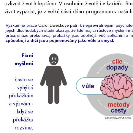
ovlivnit život k lepšímu. V osobním životě i v kariéře. Stu
život vypadat, je z velké části dáno programem v našich
Výzkumná práce
Carol Dweckové
patří k nejpřevratnějším psycholo
jejích dlouhodobých studií ukazují, že lidé mající růstové myšlení ma
práci, snáze překonávají překážky, jsou odolnější vůči selháním a ma
způsobují a drží jsou pojmenovány jako vůle a smysl.
Fixní
myšlení
často se
vyhýbá
překážkám
a výzvám -
když se
překážka
rozvine,