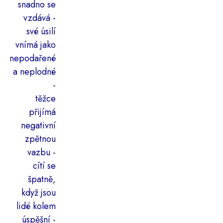
snadno se
vzdává -
své úsilí
vnímá jako
nepodařené
a neplodné
-
těžce
přijímá
negativní
zpětnou
vazbu -
cítí se
špatně,
když jsou
lidé kolem
úspěšní -