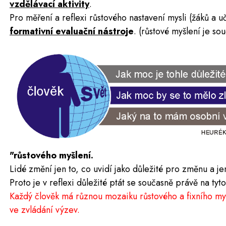
vzdělávací aktivity
.
Pro měření a reflexi růstového nastavení mysli (žáků a u
formativní evaluační nástroj
e
. (růstové myšlení je so
"růstového myšlení.
Lidé změní jen to, co uvidí jako důležité pro změnu a je
Proto je v reflexi důležité ptát se současně právě na tyt
Každý člověk má různou mozaiku růstového a fixního my
ve zvládání výzev.