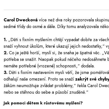
Carol Dwecková
více než dva roky pozorovala skupinu 
sedmé třídy do osmé a dále. Díky tomu analyzovala několi
1.
„Děti s fixním myšlením chtějí vypadat dobře za všech 
snaží vyhnout úkolům, které ukazují jejich nedostatky,“ v
2.
Co je ještě horší, myslí si, že snaha je špatná věc. „
potřeba se snažit. Naopak pokud něčeho nedosáhnete be
nemáte potřebné (vrozené) schopnosti,“ dodala.
3.
Děti s fixním nastavením mysli věří, že jsme poměřov
odhalují naše omezení. Proto se snaží
zakrýt své chyb
žákům neumožňuje zvládat problémy,“ řekla Carol Dweck
nebo se stáhnou do sebe a působí znuděně.“
Jak pomoci dětem k růstovému myšlení?