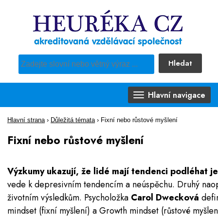
Hledat
Pro vyhledávání obsahu webu použijte předdefinovaný výběr
Hlavní navigace
Hlavní strana
›
Důležitá témata
›
Fixní nebo růstové myšlení
Fixní nebo růstové myšlení
Výzkumy ukazují, že lidé mají tendenci podléhat 
vede k depresivním tendencím a neúspěchu. Druhý naop
životním výsledkům. Psycholožka
Carol Dwecková
defin
mindset (fixní myšlení) a Growth mindset (růstové myšl