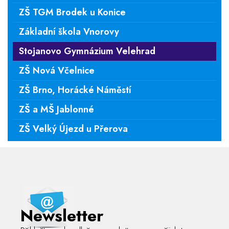
ZŠ TGM Brodek u Konice
Základní škola Vnorovy
Stojanovo Gymnázium Velehrad
ZŠ Nová Včelnice
ZŠ Brno, Horácké Náměstí
ZŠ a MŠ Jablonné
ZŠ Velký Újezd u Přerova
Newsletter