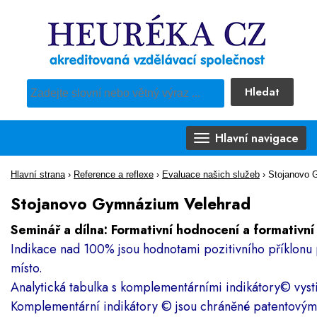
Hledat
Pro vyhledávání obsahu webu použijte předdefinovaný výběr
Hlavní navigace
Hlavní strana
›
Reference a reflexe
›
Evaluace našich služeb
›
Stojanovo 
Stojanovo Gymnázium Velehrad
Seminář a dílna: Formativní hodnocení a formativn
Indikace nad 100% jsou hodnotami pozitivního příklonu 
místo.
Analytická tabulka s komplementárními indikátory
©
vyst
Komplementární indikátory
©
jsou chráněné patentový