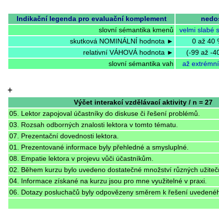
Indikační legenda pro evaluační komplement
nedo
slovní sémantika kmenů
velmi slabé 
skutková NOMINÁLNÍ hodnota ►
0 až 40
relativní VÁHOVÁ hodnota ►
(-99 až -4
slovní sémantika vah
až extrémn
+
Výčet interakcí vzdělávací aktivity / n = 27
05. Lektor zapojoval účastníky do diskuse či řešení problémů.
03. Rozsah odborných znalosti lektora v tomto tématu.
07. Prezentační dovednosti lektora.
01. Prezentované informace byly přehledné a smysluplné.
08. Empatie lektora v projevu vůči účastníkům.
02. Během kurzu bylo uvedeno dostatečné množství různých užitečn
04. Informace získané na kurzu jsou pro mne využitelné v praxi.
06. Dotazy posluchačů byly odpovězeny směrem k řešení uvedené