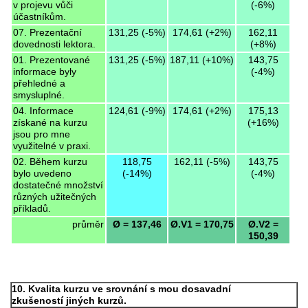
v projevu vůči
(-6%)
účastníkům.
07. Prezentační
131,25 (-5%)
174,61 (+2%)
162,11
dovednosti lektora.
(+8%)
01. Prezentované
131,25 (-5%)
187,11 (+10%)
143,75
informace byly
(-4%)
přehledné a
smysluplné.
04. Informace
124,61 (-9%)
174,61 (+2%)
175,13
získané na kurzu
(+16%)
jsou pro mne
využitelné v praxi.
02. Během kurzu
118,75
162,11 (-5%)
143,75
bylo uvedeno
(-14%)
(-4%)
dostatečné množství
různých užitečných
příkladů.
průměr
Ø = 137,46
Ø.V1 = 170,75
Ø.V2 =
150,39
10. Kvalita kurzu ve srovnání s mou dosavadní
zkušeností jiných kurzů.