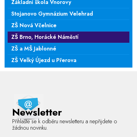
Základní škola Vnorovy
Stojanovo Gymnázium Velehrad
ZŠ Nová Včelnice
ZŠ Brno, Horácké Náměstí
ZŠ a MŠ Jablonné
ZŠ Velký Újezd u Přerova
Newsletter
Přihlašte se k odběru newsletteru a nepřijdete o
žádnou novinku.