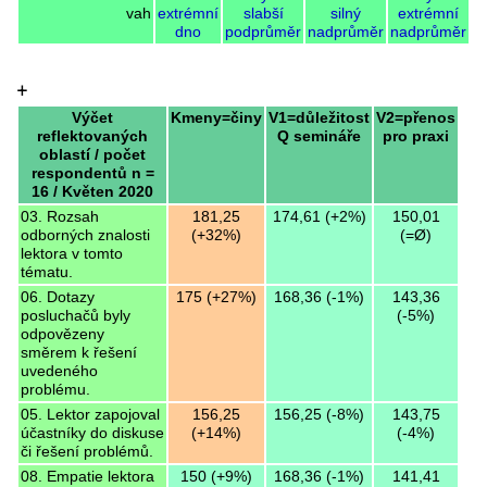
vah
extrémní
slabší
silný
extrémní
dno
podprůměr
nadprůměr
nadprůměr
+
Výčet
Kmeny=činy
V1=důležitost
V2=přenos
reflektovaných
Q semináře
pro praxi
oblastí / počet
respondentů n =
16 / Květen 2020
03. Rozsah
181,25
174,61 (+2%)
150,01
odborných znalosti
(+32%)
(=Ø)
lektora v tomto
tématu.
06. Dotazy
175 (+27%)
168,36 (-1%)
143,36
posluchačů byly
(-5%)
odpovězeny
směrem k řešení
uvedeného
problému.
05. Lektor zapojoval
156,25
156,25 (-8%)
143,75
účastníky do diskuse
(+14%)
(-4%)
či řešení problémů.
08. Empatie lektora
150 (+9%)
168,36 (-1%)
141,41