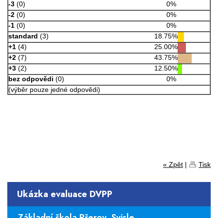
-3
(0)
0%
-2
(0)
0%
-1
(0)
0%
standard
(3)
18.75%
+1
(4)
25.00%
+2
(7)
43.75%
+3
(2)
12.50%
bez odpovědi
(0)
0%
(výběr pouze jedné odpovědi)
« Zpět
|
Tisk
Ukázka evaluace DVPP
Základní škola Přerov, Svisle