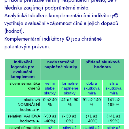
příklonu převážné většiny respondetů i přesto, že v
hledisku zaujímají podprůměrné místo.
Analytická tabulka s komplementárními indikátory
©
vystihuje evaluační vzájemnost činů a jejich dopadů
(hodnot).
Komplementární indikátory
©
jsou chráněné
patentovým právem.
Indikační
nedostatečně
přidaná skutková
legenda pro
naplněné skutky
hodnota
evaluační
komplement
slovní sémantika
velmi
formálně
dobrá
silná
kmenů
slabé
naplněné
skutková
skutková
skutky
skutky
míra
míra
skutková
0 až 40
41 až 90
91 až 140
141 až
NOMINÁLNÍ
%
%
%
199 %
hodnota ►
relativní VÁHOVÁ
(-99 až
(- 39 až
(+1 až
(+41 až
hodnota ►
-40%)
0%)
+40%)
+99%)
slovní sémantika
až
silný až
slabší až
silný až