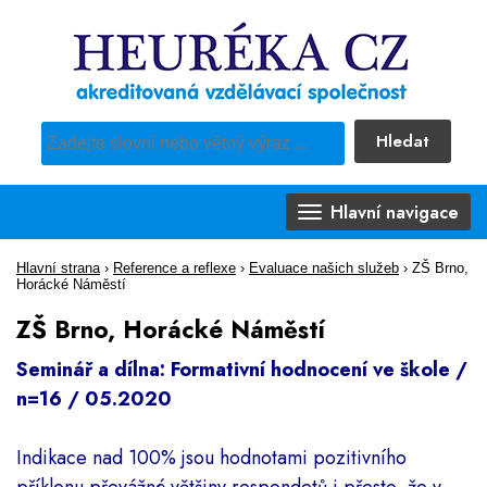
Hledat
Pro vyhledávání obsahu webu použijte předdefinovaný výběr
Hlavní navigace
Hlavní strana
›
Reference a reflexe
›
Evaluace našich služeb
›
ZŠ Brno,
Horácké Náměstí
ZŠ Brno, Horácké Náměstí
Seminář a dílna: Formativní hodnocení ve škole /
n=16 / 05.2020
Indikace nad 100% jsou hodnotami pozitivního