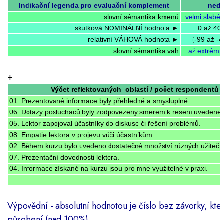
Indikační legenda pro evaluační komplement
ned
slovní sémantika kmenů
velmi slabé
skutková NOMINÁLNÍ hodnota ►
0 až 4
relativní VÁHOVÁ hodnota ►
(-99 až 
slovní sémantika vah
až extrém
+
Výčet reflektovaných oblastí / počet respondentů 
01. Prezentované informace byly přehledné a smysluplné.
06. Dotazy posluchačů byly zodpovězeny směrem k řešení uveden
05. Lektor zapojoval účastníky do diskuse či řešení problémů.
08. Empatie lektora v projevu vůči účastníkům.
02. Během kurzu bylo uvedeno dostatečné množství různých užitečn
07. Prezentační dovednosti lektora.
04. Informace získané na kurzu jsou pro mne využitelné v praxi.
Výpovědní - absolutní hodnotou je číslo bez závorky, kt
působení (nad 100%).