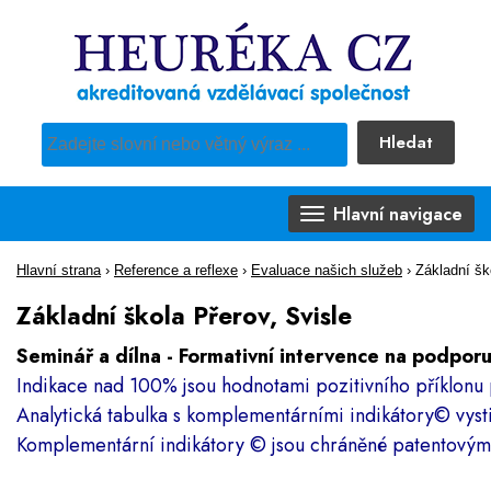
Hledat
Pro vyhledávání obsahu webu použijte předdefinovaný výběr
Hlavní navigace
Hlavní strana
›
Reference a reflexe
›
Evaluace našich služeb
›
Základní šk
Základní škola Přerov, Svisle
Seminář a dílna - Formativní intervence na podpor
Indikace nad 100% jsou hodnotami pozitivního příklonu 
Analytická tabulka s komplementárními indikátory
©
vyst
Komplementární indikátory
©
jsou chráněné patentový