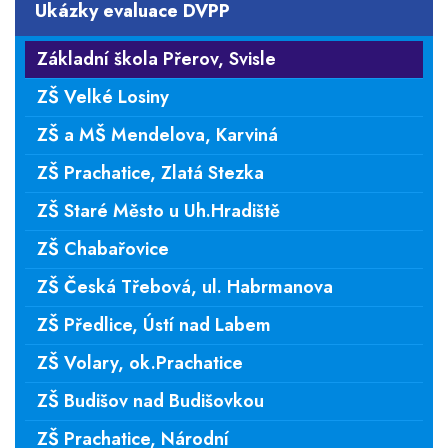
Ukázky evaluace DVPP
Základní škola Přerov, Svisle
ZŠ Velké Losiny
ZŠ a MŠ Mendelova, Karviná
ZŠ Prachatice, Zlatá Stezka
ZŠ Staré Město u Uh.Hradiště
ZŠ Chabařovice
ZŠ Česká Třebová, ul. Habrmanova
ZŠ Předlice, Ústí nad Labem
ZŠ Volary, ok.Prachatice
ZŠ Budišov nad Budišovkou
ZŠ Prachatice, Národní