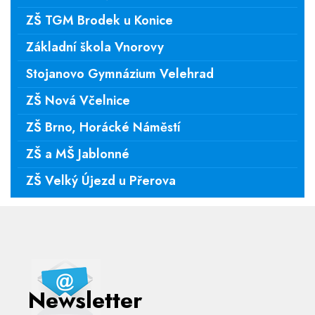
ZŠ TGM Brodek u Konice
Základní škola Vnorovy
Stojanovo Gymnázium Velehrad
ZŠ Nová Včelnice
ZŠ Brno, Horácké Náměstí
ZŠ a MŠ Jablonné
ZŠ Velký Újezd u Přerova
Newsletter