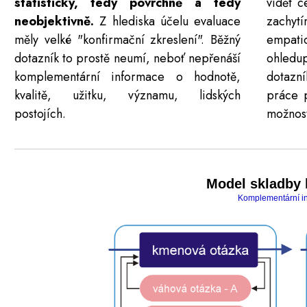
statisticky, tedy povrchně a tedy
vidět c
neobjektivně.
Z hlediska účelu evaluace
zachyt
měly velké "konfirmační zkreslení". Běžný
empat
dotazník to prostě neumí, neboť nepřenáší
ohledu
komplementární informace o hodnotě,
dotazn
kvalitě, užitku, významu, lidských
práce p
postojích.
možnost
Model skladby 
Komplementární in