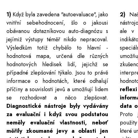
1)
Když byla zavedena "autoevaluace", jako
2)
Naše
vnitřní sebehodnocení, šlo o jakousi
nástroj
obávanou dotazníkovou auto-diagnózu s
ale v 
jejímiž výstupy téměř nikdo nepracoval.
indiká
Výsledkům totiž chybělo to hlavní -
speciá
hodnotová mapa, určená dle různých
umožňu
hodnotových hledisek lidí, jejichž se
zkušen
případné zlepšování týkalo. Jsou to právě
inter
informace o hodnotách, které odhalují
hodnot
příčiny a souvislosti jevů a umožňují lidem
reflex
se rozhodovat a něco zlepšovat.
infor
Diagnostické nástroje byly vydávány
data o
za evaluační i když svou podstatou
Proto 
neměly evaluační vlastnosti, neboť
použity
měřily zkoumané jevy a oblasti jen
které u