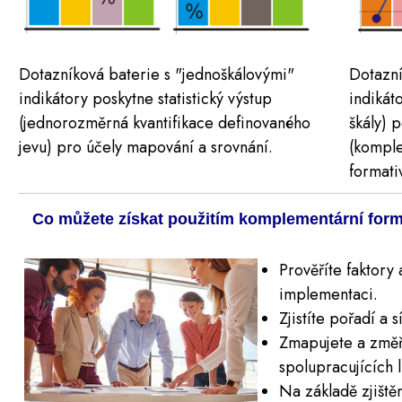
Dotazníková baterie s "jednoškálovými"
Dotazní
indikátory poskytne statistický výstup
indikát
(jednorozměrná kvantifikace definovaného
škály) 
jevu) pro účely mapování a srovnání.
(komplex
formati
Co můžete získat použitím komplementární form
Prověříte faktory
implementaci.
Zjistíte pořadí a 
Zmapujete a změří
spolupracujících l
Na základě zjišt