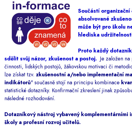
Součástí organizační 
absolvované zkušenos
může být pro školu ne
hlediska udržitelnost
Proto každý dotazník
sdělit svůj názor, zkušenost a postoj.
Je založen na 
činnosti, lidských postojů, žákovskou motivaci či metodi
lze získat tzv.
zkušenostní a/nebo implementační m
indikátorů
" současně stojí na principu kombinace
kvan
statistické dotazníky. Konfirmační zkreslení jinak způsob
následné rozhodování.
Dotazníkový nástroj vybavený komplementárními i
školy a profesní rozvoj učitelů.