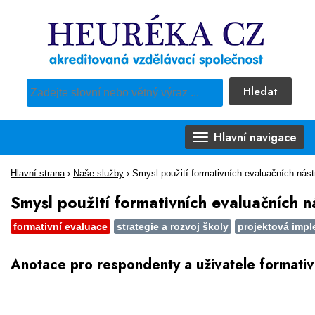
Hledat
Pro vyhledávání obsahu webu použijte předdefinovaný výběr
Hlavní navigace
Hlavní strana
›
Naše služby
›
Smysl použití formativních evaluačních nást
Smysl použití formativních evaluačních n
formativní evaluace
strategie a rozvoj školy
projektová imp
Anotace pro respondenty a uživatele formativ