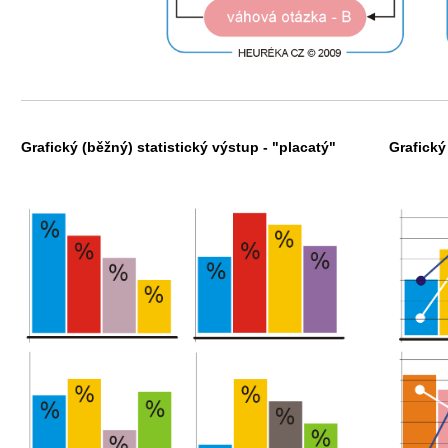
Grafický (běžný) statistický výstup - "placatý"
Grafický