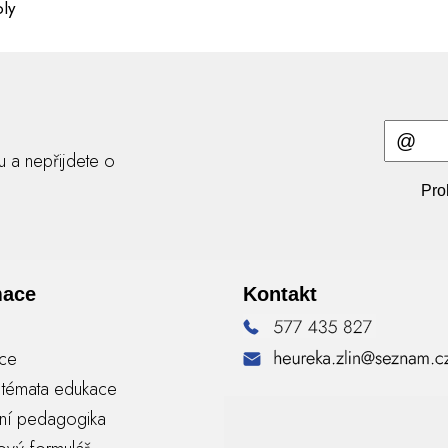
oly
ru a nepřijdete o
Pro
mace
Kontakt
nce
á témata edukace
vní pedagogika