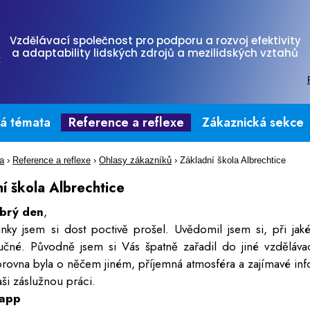
Vzdělávací společnost pro podporu a rozvoj efektivity
a adaptability lidských zdrojů a mezilidských vztahů
tá témata
Reference a reflexe
Zákaznická sekce
na
›
Reference a reflexe
›
Ohlasy zákazníků
›
Základní škola Albrechtice
í škola Albrechtice
brý den
,
ánky jsem si dost poctivě prošel. Uvědomil jsem si, při jak
učné. Původně jsem si Vás špatně zařadil do jiné vzděláva
rovna byla o něčem jiném, příjemná atmosféra a zajímavé info
aši záslužnou práci.
napp