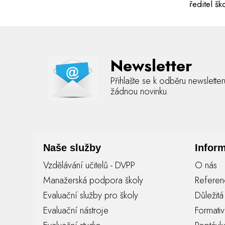
ředitel šk
Newsletter
Přihlašte se k odběru newslette
žádnou novinku.
Naše služby
Infor
Vzdělávání učitelů - DVPP
O nás
Manažerská podpora školy
Refere
Evaluační služby pro školy
Důležit
Evaluační nástroje
Formati