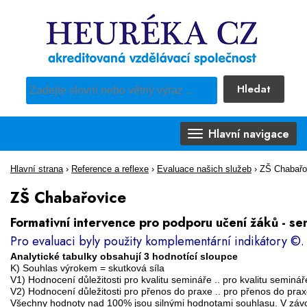
Hledat
Pro vyhledávání obsahu webu použijte předdefinovaný výběr
Hlavní navigace
Hlavní strana
›
Reference a reflexe
›
Evaluace našich služeb
›
ZŠ Chabařo
ZŠ Chabařovice
Formativní intervence pro podporu učení žáků - se
Pro evaluaci byly použity komplementární indikátory ©.
Analytické tabulky obsahují 3 hodnotící sloupce
K) Souhlas výrokem = skutková síla
V1) Hodnocení důležitosti pro kvalitu semináře .. pro kvalitu seminá
V2) Hodnocení důležitosti pro přenos do praxe .. pro přenos do pr
Všechny hodnoty nad 100% jsou silnými hodnotami souhlasu. V závo