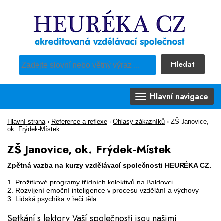
Hledat
Pro vyhledávání obsahu webu použijte předdefinovaný výběr
Hlavní navigace
Hlavní strana
›
Reference a reflexe
›
Ohlasy zákazníků
›
ZŠ Janovice,
ok. Frýdek-Místek
ZŠ Janovice, ok. Frýdek-Místek
Zpětná vazba na kurzy vzdělávací společnosti HEURÉKA CZ.
1. Prožitkové programy třídních kolektivů na Baldovci
2. Rozvíjení emoční inteligence v procesu vzdělání a výchovy
3. Lidská psychika v řeči těla
Setkání s lektory Vaší společnosti jsou našimi