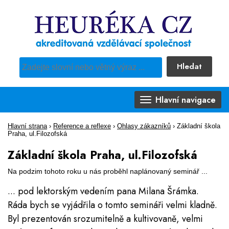
Hledat
Pro vyhledávání obsahu webu použijte předdefinovaný výběr
Hlavní navigace
Hlavní strana
›
Reference a reflexe
›
Ohlasy zákazníků
›
Základní škola
Praha, ul.Filozofská
Základní škola Praha, ul.Filozofská
Na podzim tohoto roku u nás proběhl naplánovaný seminář ...
... pod lektorským vedením pana Milana Šrámka.
Ráda bych se vyjádřila o tomto semináři velmi kladně.
Byl prezentován srozumitelně a kultivovaně, velmi