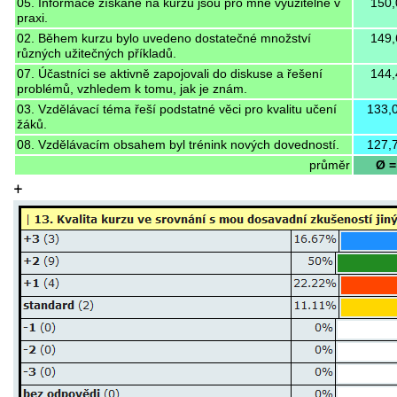
05. Informace získané na kurzu jsou pro mne využitelné v
150,
praxi.
02. Během kurzu bylo uvedeno dostatečné množství
149,
různých užitečných příkladů.
07. Účastníci se aktivně zapojovali do diskuse a řešení
144,
problémů, vzhledem k tomu, jak je znám.
03. Vzdělávací téma řeší podstatné věci pro kvalitu učení
133,
žáků.
08. Vzdělávacím obsahem byl trénink nových dovedností.
127,
průměr
Ø =
+