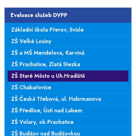
Evaluace služeb DVPP
Základní škola Přerov, Svisle
ZŠ Velké Losiny
ZŠ a MŠ Mendelova, Karviná
ZŠ Prachatice, Zlatá Stezka
ZŠ Staré Město u Uh.Hradiště
ZŠ Chabařovice
ZŠ Česká Třebová, ul. Habrmanova
ZŠ Předlice, Ústí nad Labem
ZŠ Volary, ok.Prachatice
ZŠ Budišov nad Budišovkou