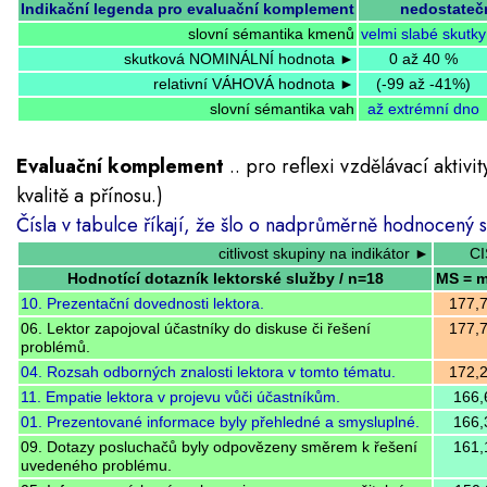
Indikační legenda pro evaluační komplement
nedostateč
slovní sémantika kmenů
velmi slabé skutky
skutková NOMINÁLNÍ hodnota ►
0 až 40 %
relativní VÁHOVÁ hodnota ►
(-99 až -41%)
slovní sémantika vah
až extrémní dno
Evaluační komplement
.. pro reflexi vzdělávací aktiv
kvalitě a přínosu.)
Čísla v tabulce říkají, že šlo o nadprůměrně hodnocený s
citlivost skupiny na indikátor ►
CI
Hodnotící dotazník lektorské služby / n=18
MS = m
10. Prezentační dovednosti lektora.
177,
06. Lektor zapojoval účastníky do diskuse či řešení
177,
problémů.
04. Rozsah odborných znalosti lektora v tomto tématu.
172,
11. Empatie lektora v projevu vůči účastníkům.
166,
01. Prezentované informace byly přehledné a smysluplné.
166,
09. Dotazy posluchačů byly odpovězeny směrem k řešení
161,
uvedeného problému.