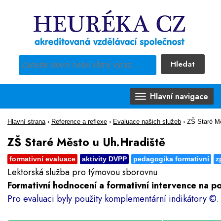
Hledat
Pro vyhledávání obsahu webu použijte předdefinovaný výběr
Hlavní navigace
Hlavní strana
›
Reference a reflexe
›
Evaluace našich služeb
›
ZŠ Staré Mě
ZŠ Staré Město u Uh.Hradiště
formativní evaluace
aktivity DVPP
pedagogika formativní
z
Lektorská služba pro týmovou sborovnu
Formativní hodnocení a formativní intervence na 
Pro evaluaci byly použity komplementární indikátory ©.