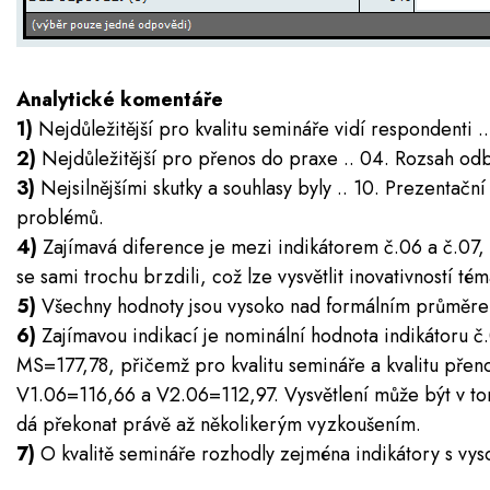
Analytické komentáře
1)
Nejdůležitější pro kvalitu semináře vidí respondenti 
2)
Nejdůležitější pro přenos do praxe .. 04. Rozsah odb
3)
Nejsilnějšími skutky a souhlasy byly .. 10. Prezentační
problémů.
4)
Zajímavá diference je mezi indikátorem č.06 a č.07,
se sami trochu brzdili, což lze vysvětlit inovativností tém
5)
Všechny hodnoty jsou vysoko nad formálním průměrem
6)
Zajímavou indikací je nominální hodnota indikátoru č
MS=177,78, přičemž pro kvalitu semináře a kvalitu přenos
V1.06=116,66 a V2.06=112,97. Vysvětlení může být v tom,
dá překonat právě až několikerým vyzkoušením.
7)
O kvalitě semináře rozhodly zejména indikátory s v