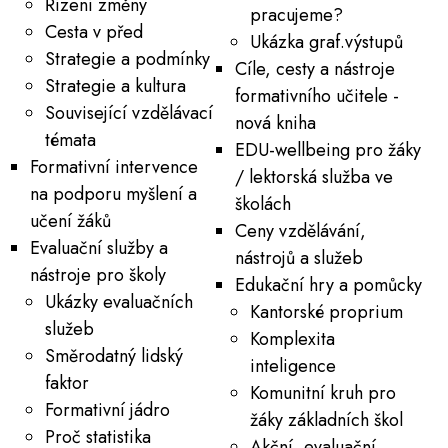
Řízení změny
pracujeme?
Cesta v před
Ukázka graf.výstupů
Strategie a podmínky
Cíle, cesty a nástroje
Strategie a kultura
formativního učitele -
Související vzdělávací
nová kniha
témata
EDU-wellbeing pro žáky
Formativní intervence
/ lektorská služba ve
na podporu myšlení a
školách
učení žáků
Ceny vzdělávání,
Evaluační služby a
nástrojů a služeb
nástroje pro školy
Edukační hry a pomůcky
Ukázky evaluačních
Kantorské proprium
služeb
Komplexita
Směrodatný lidský
inteligence
faktor
Komunitní kruh pro
Formativní jádro
žáky základních škol
Proč statistika
Akční, evaluační