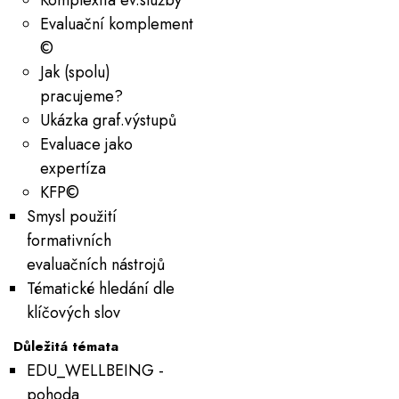
Komplexita ev.služby
Evaluační komplement
©
Jak (spolu)
pracujeme?
Ukázka graf.výstupů
Evaluace jako
expertíza
KFP©
Smysl použití
formativních
evaluačních nástrojů
Tématické hledání dle
klíčových slov
Důležitá témata
EDU_WELLBEING -
pohoda