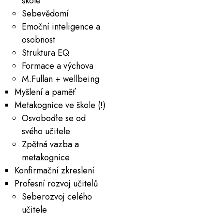
škole
Sebevědomí
Emoční inteligence a
osobnost
Struktura EQ
Formace a výchova
M.Fullan + wellbeing
Myšlení a paměť
Metakognice ve škole (!)
Osvoboďte se od
svého učitele
Zpětná vazba a
metakognice
Konfirmační zkreslení
Profesní rozvoj učitelů
Seberozvoj celého
učitele