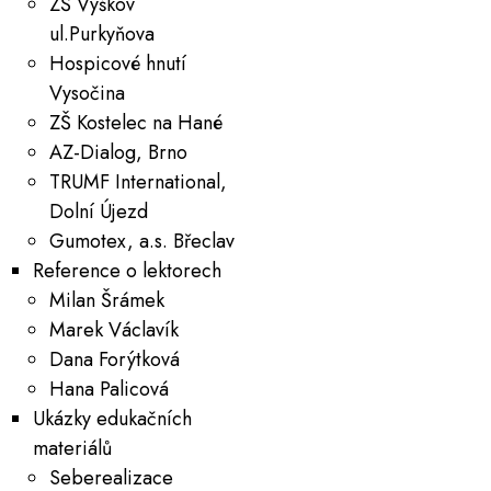
ZŠ Vyškov
ul.Purkyňova
Hospicové hnutí
Vysočina
ZŠ Kostelec na Hané
AZ-Dialog, Brno
TRUMF International,
Dolní Újezd
Gumotex, a.s. Břeclav
Reference o lektorech
Milan Šrámek
Marek Václavík
Dana Forýtková
Hana Palicová
Ukázky edukačních
materiálů
Seberealizace