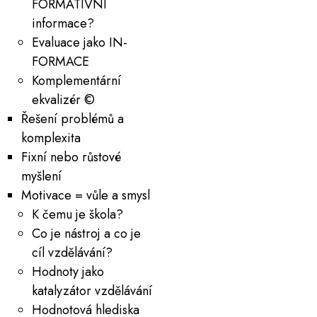
FORMATIVNÍ
informace?
Evaluace jako IN-
FORMACE
Komplementární
ekvalizér ©
Řešení problémů a
komplexita
Fixní nebo růstové
myšlení
Motivace = vůle a smysl
K čemu je škola?
Co je nástroj a co je
cíl vzdělávání?
Hodnoty jako
katalyzátor vzdělávání
Hodnotová hlediska