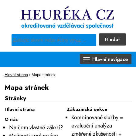
Hledat
Pro vyhledávání obsahu webu použijte předdefinovaný výběr
Hlavní navigace
Hlavní strana
›
Mapa stránek
Mapa stránek
Stránky
Hlavní strana
Zákaznická sekce
Kombinované služby =
O nás
evaluační analýza
Na čem vlastně záleží?
změřené zkušenosti +
Možnosti spolupráce