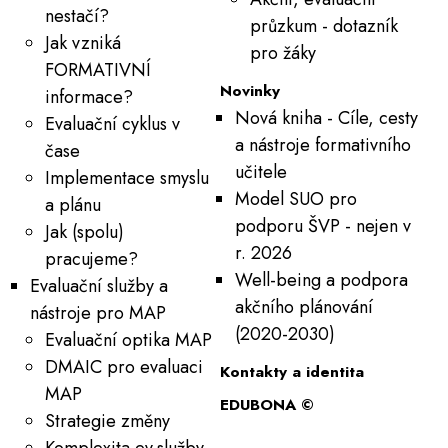
nestačí?
průzkum - dotazník
Jak vzniká
pro žáky
FORMATIVNÍ
Novinky
informace?
Nová kniha - Cíle, cesty
Evaluační cyklus v
a nástroje formativního
čase
učitele
Implementace smyslu
Model SUO pro
a plánu
podporu ŠVP - nejen v
Jak (spolu)
r. 2026
pracujeme?
Well-being a podpora
Evaluační služby a
akčního plánování
nástroje pro MAP
(2020-2030)
Evaluační optika MAP
DMAIC pro evaluaci
Kontakty a identita
MAP
EDUBONA ©
Strategie změny