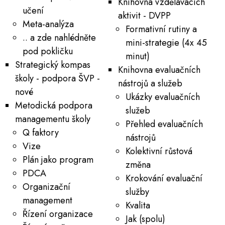
Knihovna vzdělávacích
učení
aktivit - DVPP
Meta-analýza
Formativní rutiny a
.. a zde nahlédněte
mini-strategie (4x 45
pod pokličku
minut)
Strategický kompas
Knihovna evaluačních
školy - podpora ŠVP -
nástrojů a služeb
nové
Ukázky evaluačních
Metodická podpora
služeb
managementu školy
Přehled evaluačních
Q faktory
nástrojů
Vize
Kolektivní růstová
Plán jako program
změna
PDCA
Krokování evaluační
Organizační
služby
management
Kvalita
Řízení organizace
Jak (spolu)